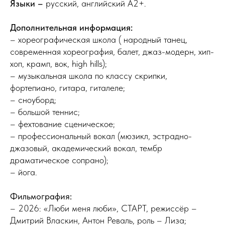
Языки –
русский, английский A2+.
Дополнительная информация:
– хореографическая школа ( народный танец,
современная хореография, балет, джаз-модерн, хип-
хоп, крамп, вок, high hills);
– музыкальная школа по классу скрипки,
фортепиано, гитара, гиталеле;
– сноуборд;
– большой теннис;
– фехтование сценическое;
– профессиональный вокал (мюзикл, эстрадно-
джазовый, академический вокал, тембр
драматическое сопрано);
– йога.
Фильмография:
– 2026: «Люби меня люби», СТАРТ, режиссёр –
Дмитрий Власкин, Антон Реваль, роль – Лиза;