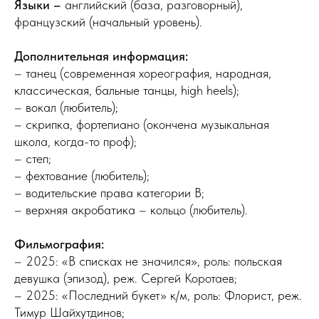
Языки –
английский (база, разговорный),
французский (начальный уровень).
Дополнительная информация:
– танец (современная хореография, народная,
классическая, бальные танцы, high heels);
– вокал (любитель);
– ⁠⁠скрипка, фортепиано (окончена музыкальная
школа, когда-то проф);
– ⁠⁠степ;
– ⁠⁠фехтование (любитель);
– ⁠⁠водительские права категории В;
– ⁠⁠верхняя акробатика – кольцо (любитель).
Фильмография:
– 2025: «В списках не значился», роль: польская
девушка (эпизод), реж. Сергей Коротаев;
– 2025: «Последний букет» к/м, роль: Флорист, реж.
Тимур Шайхутдинов;